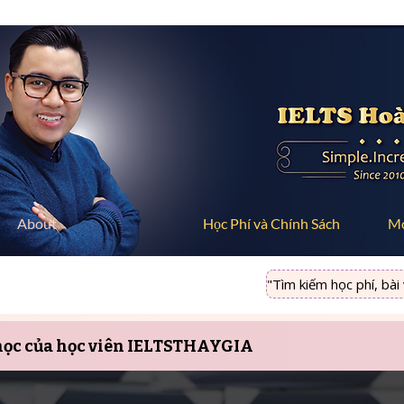
About
Học Phí và Chính Sách
M
"Tìm kiếm học phí, bài vi
học của học viên IELTSTHAYGIA