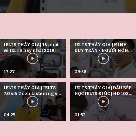
IELTS THẦY GIA| 16 phút
IELTS THẦY GIA | MINH
về IELTS hay nhất 2019 !
DUY TRẦN - NGƯỜI NÔNG
DÂN TRÀ VINH- ĐẠT CAM
KẾT IELTS ĐI CANADA
7|2019.
17:27
09:58
IELTS THẦY GIA | IELTS
IELTS THẦY GIA| ĐẦU BẾP
7.0 với 2 con Listening và
HỌC IELTS ĐI ÚC | HD 1080
Reading 8.0 nhờ tự học
MAY 2019
cách này
04:25
01:52