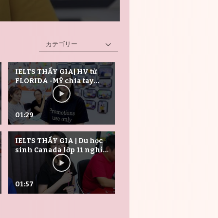
カテゴリー
IELTS THẦY GIA| HV từ
FLORIDA -MỸ chia tay
phát biểu cuối khóa học
動画を再生
動画を
IELTS| June 2019.
01:29
IELTS THẦY GIA | Du học
sinh Canada lớp 11 nghỉ
hè về học Ielts? | HD May
動画を再生
動画を
2019
01:57