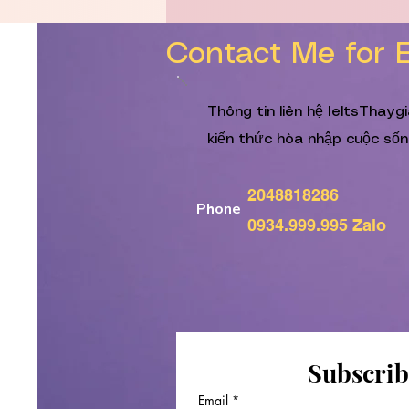
Contact Me for 
Thông tin liên hệ IeltsThayg
kiến thức hòa nhập cuộc sốn
2048818286
Phone
0934.999.995 Zalo
Subscrib
Email
*