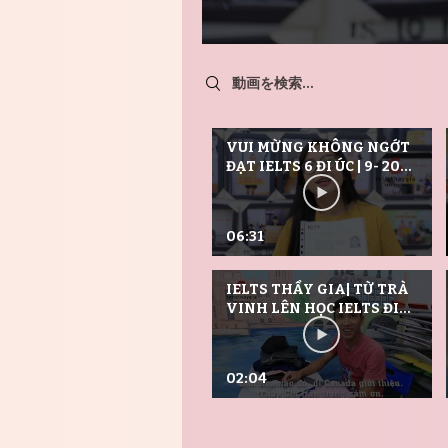
Search videos
VUI MỪNG KHÔNG NGỚT
ĐẠT IELTS 6 ĐI ÚC | 9- 2019
HD 720
06:31
IELTS THẦY GIA| TỪ TRÀ
VINH LÊN HỌC IELTS ĐI
CANADA LAO ĐỘNG
02:04