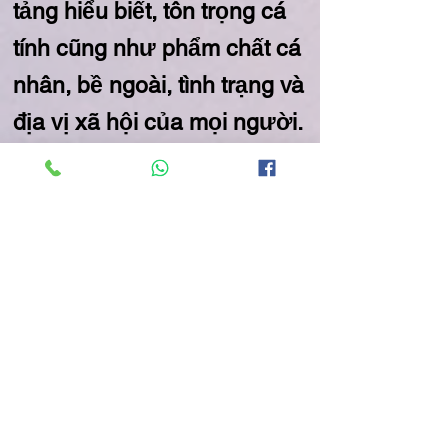
tảng hiểu biết, tôn trọng cá
tính cũng như phẩm chất cá
nhân, bề ngoài, tình trạng và
địa vị xã hội của mọi người.
Lớp chỉ tập trung vào mục
đích chất lượng dịch vụ,
xứng đáng sự tin tưởng
của quý vị.
Cư xử:
Không có ưu ái thiên vị
hoặc thành kiến cá nhân.
Nếu IELTSTHAYGIA không