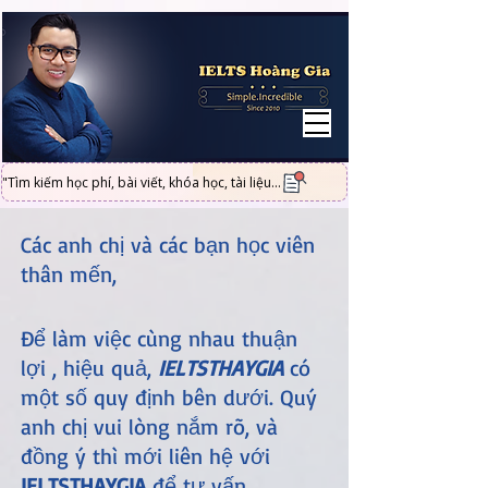
UA-101316951-2
"Tìm kiếm học phí, bài viết, khóa học, tài liệu...
Các anh chị và các bạn học viên
thân mến,
Để làm việc cùng nhau thuận
lợi , hiệu quả,
IELTSTHAYGIA
có
một số quy định bên dưới. Quý
anh chị vui lòng nắm rõ, và
đồng ý thì mới liên hệ với
IELTSTHAYGIA
để tư vấn.