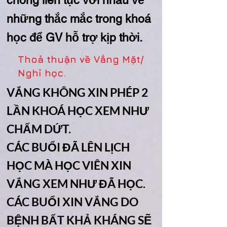
chóng liên tục với nhau về
những thắc mắc trong khoá
học để GV hỗ trợ kịp thời.
Thoả thuận về Vắng Mặt/
Nghỉ học.
​VẮNG KHÔNG XIN PHÉP 2
LẦN KHOÁ HỌC XEM NHƯ
CHẤM DỨT.
CÁC BUỔI ĐÃ LÊN LỊCH
HỌC MÀ HỌC VIÊN XIN
VẮNG XEM NHƯ ĐÃ HỌC.
CÁC BUỔI XIN VẮNG DO
BỆNH BẤT KHẢ KHÁNG SẼ