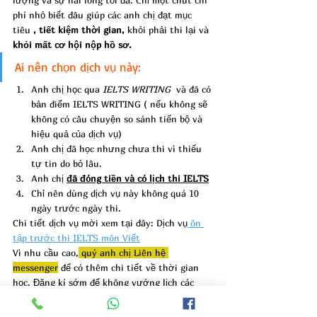
lượng và sự hài lòng tối đa. Chỉ một chút chi 
phí nhỏ biết đâu giúp các anh chị đạt mục 
tiêu
 , tiết kiệm thời gian,
 khỏi phải thi lại và 
khỏi mất cơ hội nộp hồ sơ.
Ai nên chọn dịch vụ này:
Anh chị học qua 
IELTS WRITING 
 và đã có 
bản điểm IELTS WRITING ( nếu không sẽ 
không có câu chuyện so sánh tiến bộ và 
hiệu quả của dịch vụ) 
Anh chị đã học nhưng chưa thi vì thiếu 
tự tin do bỏ lâu.
Anh chị 
đã đóng tiền và có lịch thi IELTS
Chỉ nên dùng dịch vụ này 
không quá 10 
ngày 
trước ngày thi.
Chi tiết dịch vụ mời xem tại đây: Dịch vụ
 ôn 
tập trước thi IELTS môn Viết
Vì nhu cầu cao,
 quý anh chị Liên hệ 
messenger
 để có thêm chi tiết về thời gian 
học. Đăng kí sớm để không vướng lịch các 
anh chị nhé.