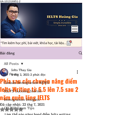
UA-101316951-2
"Tìm kiếm học phí, bài viết, khóa học, tài liệu...
Bài đăng
All Posts
Ielts Thay Gia
All Posts
6 thg 2, 2021
2 phút đọc
Phía sau câu chuyện nâng điểm
Canada Immigration NEWS
Ielts Writing từ 6.5 lên 7.5 sau 2
IELTS Success Stories
năm quên lãng IELTS
Immigration Insights
Đã cập nhật:
22 thg 7, 2021
CELPIP Exam Tips
Đã xếp hạng NaN/5 sao.
Làm thế nào nâng band điểm Ielts writing 