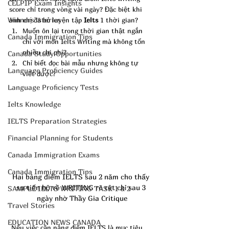
CELPIP Exam Insights
score chỉ trong vòng vài ngày? Đặc biệt khi 
Winners' stories
anh chị đã bỏ luyện tập 
Ielts 
1 thời gian? 
Muốn ôn lại trong thời gian thật ngắn 
Canada Immigration Tips
chỉ với môn Ielts Writing mà không tốn 
nhiều chi phí?
Canada Study Opportunities
Chỉ biết đọc bài mẫu nhưng không tự 
Language Proficiency Guides
viết được?
Language Proficiency Tests
Ielts Knowledge
IELTS Preparation Strategies
Financial Planning for Students
Canada Immigration Exams
Canada Immigration Tips
Hai bảng điểm IELTS sau 2 năm cho thấy 
sự tiến bộ về WRITING rõ rệt chỉ sau 3 
SAMPLE IELTS WRITING TASK 1 & 2
ngày nhờ Thầy Gia Critique
Travel Stories
EDUCATION NEWS CANADA
 Nếu việc cần nâng điểm IELTS là mục tiêu 