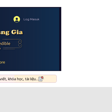
Log Masuk
ore
ết, khóa học, tài liệu...