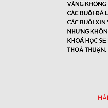
​VẮNG KHÔNG 
CÁC BUỔI ĐÃ 
CÁC BUỔI XIN
NHƯNG KHÔNG
KHOÁ HỌC SẼ 
THOẢ THUẬN.
HÀ