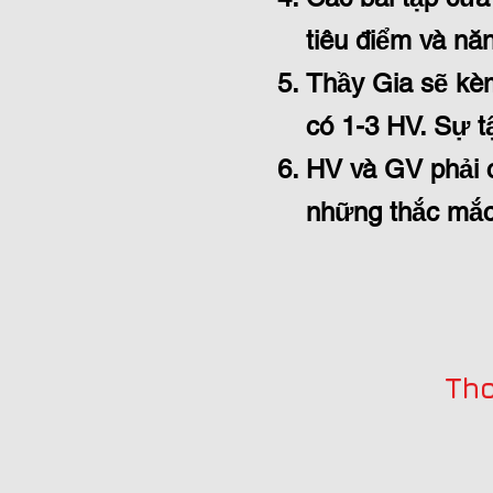
tiêu điểm và nă
Thầy Gia sẽ kèm
có 1-3 HV. Sự t
HV và GV phải c
những thắc mắc 
Tho