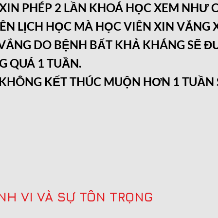
XIN PHÉP 2 LẦN KHOÁ HỌC XEM NHƯ 
LÊN LỊCH HỌC MÀ HỌC VIÊN XIN VẮNG
 VẮNG DO BỆNH BẤT KHẢ KHÁNG SẼ Đ
 QUÁ 1 TUẦN.
KHÔNG KẾT THÚC MUỘN HƠN 1 TUẦN S
NH VI VÀ SỰ TÔN TRỌNG