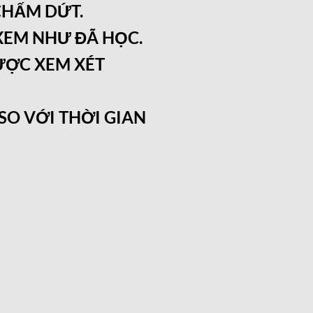
CHẤM DỨT.
 XEM NHƯ ĐÃ HỌC.
ƯỢC XEM XÉT
O VỚI THỜI GIAN