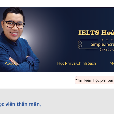
About
Học Phí và Chính Sách
M
"Tìm kiếm học phí, bài vi
ọc viên thân mến,