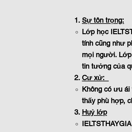
Sự tôn trọng:
Lớp học IELTST
tính cũng như p
mọi người. Lớp 
tin tưởng của q
Cư xử:
Không có ưu ái
thấy phù hợp, c
Huỷ lớp
IELTSTHAYGIA s