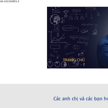
UA-101316951-2
TRANG CHỦ
Các anh chị và các bạn h