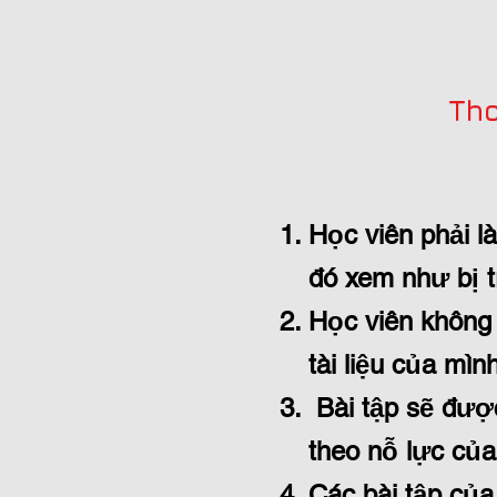
Tho
Học viên phải l
đó xem như bị t
Học viên không
tài liệu của mình
Bài tập sẽ được
theo nỗ lực của
Các bài tập của