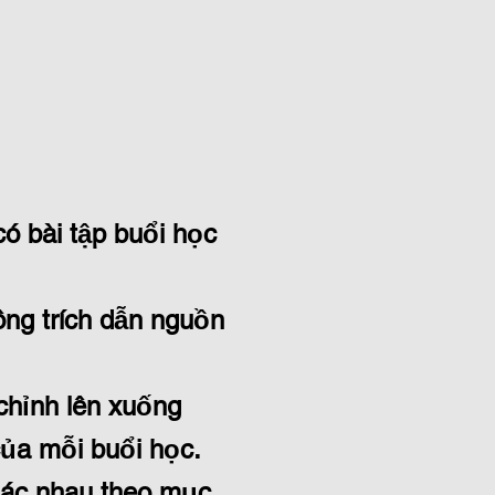
có bài tập buổi học
ng trích dẫn nguồn
chỉnh lên xuống
của mỗi buổi học.
hác nhau theo mục