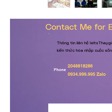
Contact Me for 
Thông tin liên hệ IeltsThayg
kiến thức hòa nhập cuộc sốn
2048818286
Phone
0934.999.995 Zalo