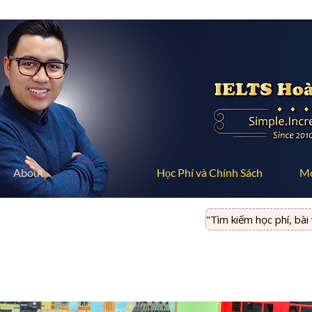
About
Học Phí và Chính Sách
M
"Tìm kiếm học phí, bài vi