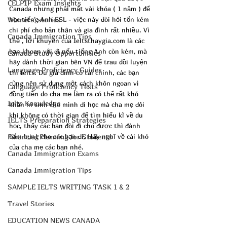
CELPIP Exam Insights
Canada nhưng phải mất vài khóa ( 1 năm ) để 
Winners' stories
học tiếng Anh ESL - việc này đòi hỏi tốn kém 
chi phí cho bản thân và gia đình rất nhiều. Vì 
Canada Immigration Tips
thế , lời khuyên của Ieltsthaygia.com là các 
bạn khoan vội đi nếu tiếng Anh còn kém, mà 
Canada Study Opportunities
hãy dành thời gian bên VN để trau dồi luyện 
Language Proficiency Guides
thi Ielts. Dù gia đình có tài chính, các bạn 
cũng nên sử dụng một cách khôn ngoan vì 
Language Proficiency Tests
đồng tiền do cha mẹ làm ra có thể rất khó 
Ielts Knowledge
khăn hi sinh cho mình đi học mà cha mẹ đôi 
khi không có thời gian để tìm hiểu kĩ về du 
IELTS Preparation Strategies
học, thấy các bạn đòi đi cho được thì đành 
Financial Planning for Students
bấm bụng cho các bạn đi. Hãy nghĩ về cái khó 
của cha mẹ các bạn nhé.
Canada Immigration Exams
Canada Immigration Tips
SAMPLE IELTS WRITING TASK 1 & 2
Travel Stories
EDUCATION NEWS CANADA