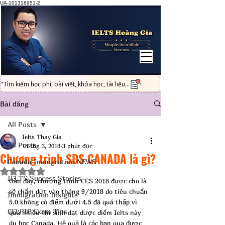
UA-101316951-2
"Tìm kiếm học phí, bài viết, khóa học, tài liệu...
Bài đăng
All Posts
Ielts Thay Gia
All Posts
14 thg 3, 2018
3 phút đọc
Chương trình SDS CANADA là gì?
Canada Immigration NEWS
Đã xếp hạng NaN/5 sao.
IELTS Success Stories
Gần đây, chương trình CES 2018 được cho là 
sẽ chấm dứt vào tháng 9/2018 do tiêu chuẩn 
Immigration Insights
5.0 không có điểm dưới 4.5 đã quá thấp vì 
CELPIP Exam Tips
quá nhiều thí sinh đạt được điểm Ielts này 
du học Canada. Hệ quả là các bạn qua được 