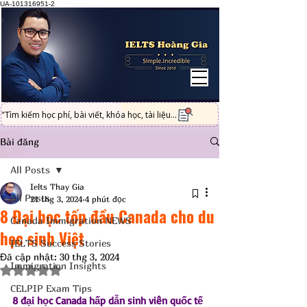
UA-101316951-2
"Tìm kiếm học phí, bài viết, khóa học, tài liệu...
Bài đăng
All Posts
Ielts Thay Gia
All Posts
21 thg 3, 2024
4 phút đọc
8 Đại học tốp đầu Canada cho du
Canada Immigration NEWS
học sinh Việt
IELTS Success Stories
Đã cập nhật:
30 thg 3, 2024
Immigration Insights
Đã xếp hạng NaN/5 sao.
CELPIP Exam Tips
8 đại học Canada hấp dẫn sinh viên quốc tế 