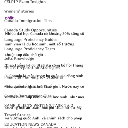
CELPIP Exam Insights
Winners' stories
nhất
Canada Immigration Tips
Canada Study Opportunities
Nhiều đại học Canada có khoảng 30% tổng số 
Language Proficiency Guides
sinh viên là du học sinh, một số trường 
Language Proficiency Tests
thuộc top đầu thế giới.
Ielts Knowledge
Theo thống kê do Statista công bố hồi tháng 
IELTS Preparation Strategies
1, Canada là một trong ba quốc gia đông sinh 
Financial Planning for Students
Canada Immigration Exams
viên quốc tế nhất trên thế giới. Nước này có 
Canada Immigration Tips
nhiều điểm hấp dẫn với du học sinh, như môi 
SAMPLE IELTS WRITING TASK 1 & 2
trường học an toàn, học phí thấp hơn ở Mỹ 
Travel Stories
và Vương quốc Anh, và chính sách cho phép 
EDUCATION NEWS CANADA