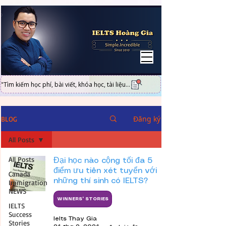
UA-101316951-2
"Tìm kiếm học phí, bài viết, khóa học, tài liệu...
Đăng ký
BLOG
All Posts
All Posts
Đại học nào cộng tối đa 5
điểm ưu tiên xét tuyển với
Canada
những thí sinh có IELTS?
Immigration
NEWS
WINNERS' STORIES
IELTS
Success
Ielts Thay Gia
Stories