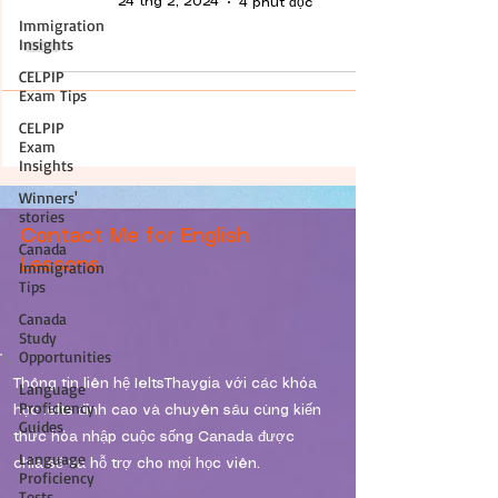
24 thg 2, 2024
4 phút đọc
Immigration
Insights
CELPIP
Exam Tips
CELPIP
Exam
Insights
Winners'
stories
Contact Me for English
Canada
Lessons
Immigration
Tips
Canada
Study
Opportunities
Thông tin liên hệ IeltsThaygia với các khóa
Language
Proficiency
học Ielts đỉnh cao và chuyên sâu cùng kiến
Guides
thức hòa nhập cuộc sống Canada được
Language
chia sẽ và hỗ trợ cho mọi học viên.
Proficiency
Tests