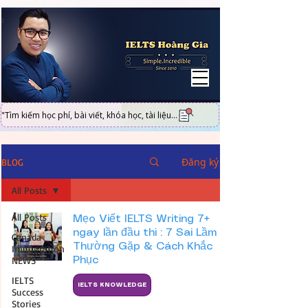
UA-101316951-2
"Tìm kiếm học phí, bài viết, khóa học, tài liệu...
Đăng ký
BLOG
All Posts
All Posts
Mẹo Viết IELTS Writing 7+
ngay lần đầu thi : 7 Sai Lầm
Canada
Thường Gặp & Cách Khắc
Immigration
NEWS
Phục
IELTS
IELTS KNOWLEDGE
Success
Stories