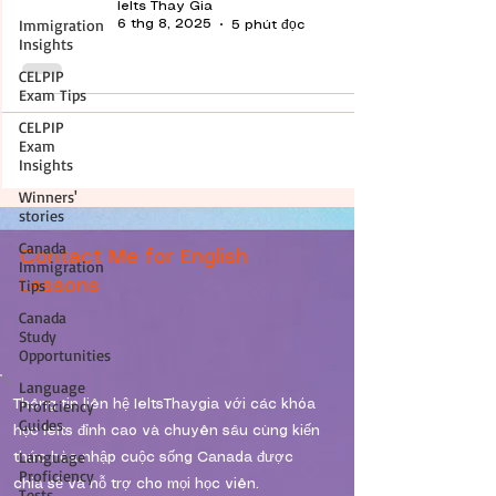
Ielts Thay Gia
Immigration
6 thg 8, 2025
5 phút đọc
Insights
CELPIP
Exam Tips
CELPIP
Exam
Insights
Winners'
stories
Canada
Contact Me for English
Immigration
Tips
Lessons
Canada
Study
Opportunities
Language
Proficiency
Thông tin liên hệ IeltsThaygia với các khóa
Guides
học Ielts đỉnh cao và chuyên sâu cùng kiến
Language
thức hòa nhập cuộc sống Canada được
Proficiency
chia sẽ và hỗ trợ cho mọi học viên.
Tests