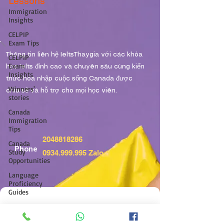
Lessons
Immigration
Insights
CELPIP
Exam Tips
Thông tin liên hệ IeltsThaygia với các khóa
CELPIP
Exam
học Ielts đỉnh cao và chuyên sâu cùng kiến
Insights
thức hòa nhập cuộc sống Canada được
Winners'
chia sẽ và hỗ trợ cho mọi học viên.
stories
Canada
Immigration
Tips
2048818286
Canada
Phone
Study
0934.999.995
Zalo
Opportunities
Language
Proficiency
Guides
Language
Proficiency
Subscribe to get exclusive updates
Tests