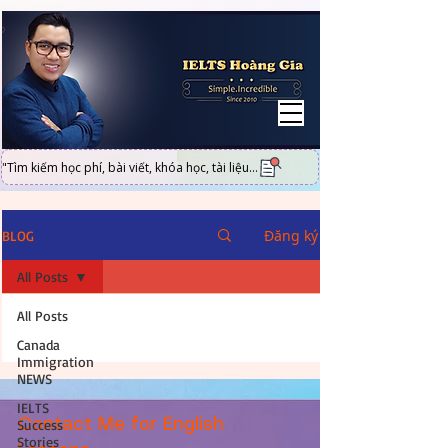
UA-101316951-2
"Tìm kiếm học phí, bài viết, khóa học, tài liệu...
Đăng ký
BLOG
All Posts
All Posts
Canada
Immigration
NEWS
IELTS
Success
Contact Me for English
Stories