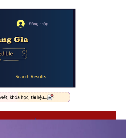
Đăng nhập
Search Results
ết, khóa học, tài liệu...
 nhập/Đăng ký