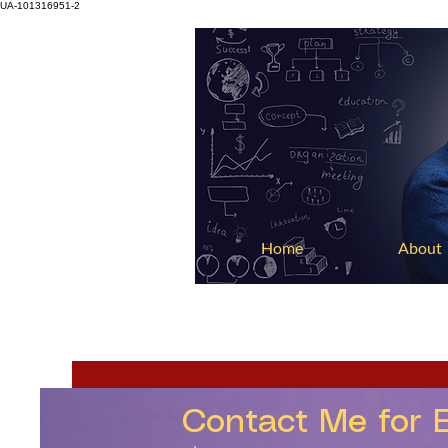
UA-101316951-2
Home
About
All Posts
Canada Immigration NEW
Contact Me for 