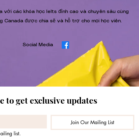
am Tips
CELPIP Exam Insights
ia với các khóa học Ielts đỉnh cao và chuyên sâu cùng
g Canada được chia sẽ và hỗ trợ cho mọi học viên.
ation Tips
Social Media
anguage Proficiency Guides
lts Knowledge
e to get exclusive updates
inancial Planning for Students
Join Our Mailing List
iling list.
ada Immigration Tips